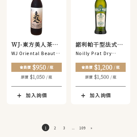
WJ-東方美人茶利
諾利帕干型法式苦
口酒
艾酒【1公升】
WJ Oriental Beauty
Noilly Prat Dry
Tea Liqueur
French Vermouth [1
$950
$1,200
Liter]
會員價
/ 瓶
會員價
/ 瓶
$1,050
$1,500
原價
/ 瓶
原價
/ 瓶
加入詢價
加入詢價
1
2
3
...
109
»