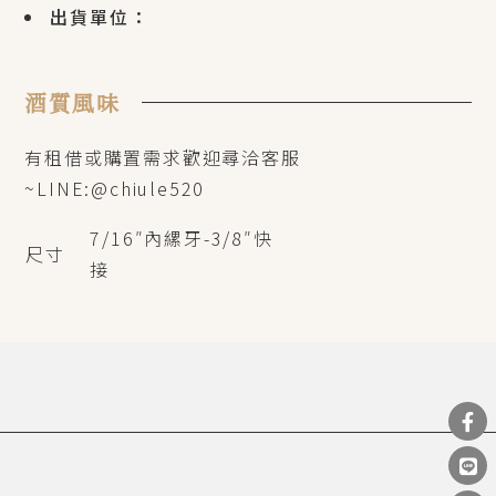
出貨單位：
酒質風味
有租借或購置需求歡迎尋洽客服
~LINE:@chiule520
7/16″內縲牙-3/8″快
尺寸
接