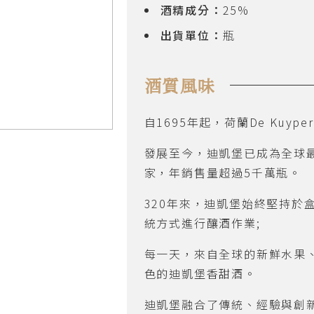
酒精成分：
25%
出貨單位：
瓶
酒質風味
自1695年起，荷蘭De Kuy
發展至今，迪凱堡已成為全球最
家，年銷售量超過5千萬瓶。
320年來，迪凱堡始終堅持於盒藍的
統方式進行釀酒作業;
每一天，來自全球的新鮮水果
色的迪凱堡香甜酒。
迪凱堡融合了傳統、經驗與創