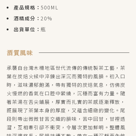
產品規格：
500ML
酒精成分：
20%
出貨單位：
瓶
酒質風味
承襲自台灣木柵地區世代流傳的傳統製茶工藝，茶
葉在炭焙火候中淬鍊出深沉而獨特的風韻。初入口
時，滋味濃郁飽滿，帶有獨特的炭焙氣息，仿佛炭
火慢燃的香氣在口腔中縈繞，沉穩而富有力量。隨
著茶湯在舌尖鋪展，厚實而扎實的茶感逐漸釋放，
既展現了茶葉本身的厚度，又蘊含細緻的變化。尾
段則帶出微微甘苦交織的韻味，苦中回甘，甘裡透
澀，互相牽引卻不衝突，令層次更加鮮明。整體風
味深邃悠長，尾韻持續不散，帶來一種沉靜而內斂