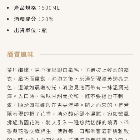
產品規格：
500ML
酒精成分：
20%
出貨單位：
瓶
酒質風味
葉片細嫩，芽心覆以銀白毫毛，彷彿披上輕盈的霜
衣，纖巧而靈動。沖泡之後，茶湯呈現淺黃透亮之
色，澄澈如晨曦初光，清澈見底而帶有一抹溫潤光
澤。入口時，滋味甘甜而柔和，既不張揚也不刺
激，順滑如絲綢般在舌尖流轉。隨之而來的，是若
隱若現的栀子花香，清芬馥郁卻不濃膩，宛如微風
拂過滿園花海，將人引入一種悠然恬靜的境界。茶
香與花香交織相生，使得每一口都帶著清新與雅致
的回味，令人心神沉醉，彷彿置身自然懷抱之中，