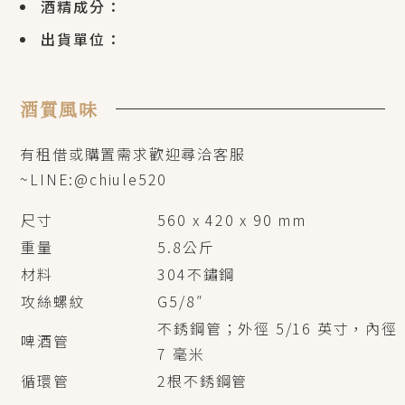
酒精成分：
出貨單位：
酒質風味
有租借或購置需求歡迎尋洽客服
~LINE:@chiule520
尺寸
560 x 420 x 90 mm
重量
5.8公斤
材料
304不鏽鋼
攻絲螺紋
G5/8″
不銹鋼管；外徑 5/16 英寸，內徑
啤酒管
7 毫米
循環管
2根不銹鋼管