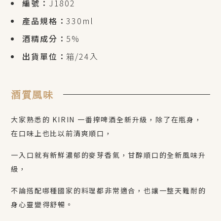
編號：
J1802
產品規格：
330ml
酒精成分：
5%
出貨單位：
箱/24入
酒質風味
大家熟悉的
KIRIN
一番搾啤酒全新升級，除了在瓶身，
在口味上也比以前清爽順口，
一入口就有新鮮濃郁的麥芽香氣，甘醇順口的全新風味升
級，
不論搭配哪種國家的料理都非常適合，也讓一整天難耐的
身心靈變得舒暢。