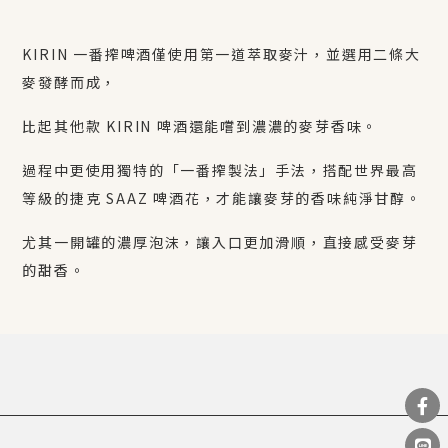
KIRIN 一番搾啤酒僅使用第一道萃取麥汁，並選用二條大
麥發酵而成，
比起其他款
KIRIN
啤酒還能嚐到濃濃的麥芽香味。
過程中更使用獨特的「一番搾製法」手法，搭配世界最高
等級的捷克
SAAZ
啤酒花，才能讓麥芽的香味純淨甘醇。
尤其一開罐的濃厚泡沫，讓入口更加滑順，直接感受麥芽
的甜香。