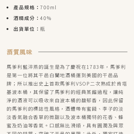
產品規格：
700ml
酒精成分：
40%
出貨單位：
瓶
酒質風味
馬爹利藍淬燕的誕生是為了慶祝在1783年，馬爹利
是第一位將其干邑白蘭地酒桶運到美國的干邑品
牌；所以推出史上首款馬爹利VSOP二次熟成於肯塔
基波本桶，其保留了馬爹利的經典蒸餾過程，讓純
淨的酒液可以吸收來自波本桶的馥郁香，因此保留
的馬爹利的標誌性風格，酒體帶有蜜餞、李子的淡
淡香氣融合香草的微甜以及波本桶獨特的花香、蜂
蜜及奶油等香氣。口感無比滑順，具有圓潤及與眾
不同的特質，突破了干邑的界限；此外，獨家打造