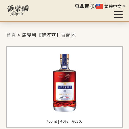
(0)
繁體中文
▼
首頁
>
馬爹利【藍淬燕】白蘭地
700ml | 40% | A0205