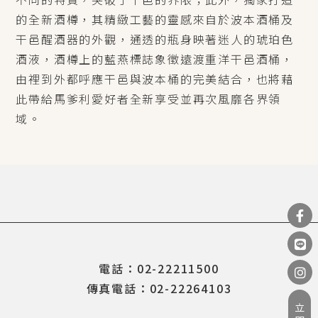
的全新酒樽，其精緻工藝的靈感來自於波本酒桶及
干邑醒酒器的外觀，通透的瓶身映著迷人的琥珀色
酒液，酒樽上的藍燕標誌象徵遠渡重洋干邑酒桶，
由裡到外都呼應干邑與波本桶的完美結合，也將藉
此帶給馬爹利愛好者全新享受並再次風靡各界領
域。
電話：02-22211500
傳真電話：02-22264103