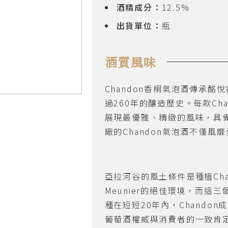
酒精成分：
12.5%
出貨單位：
瓶
酒質風味
Chandon
香桐氣泡酒傳承酩悅
過
260
年的釀造歷史。每款
Ch
展現最優雅、精緻的風味，具
廠的
Chandon
氣泡酒不僅風靡
亞拉河谷的風土條件是種植
Ch
Meunier
的絕佳環境，而這三
種在短短
20
年內，
Chandon
成
葡萄酒權威與消費者的一致肯