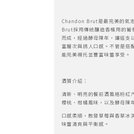
Chandon Brut
是最完美的氣
Brut
採用傳統釀造香檳用的葡
而成，經過酵母陳年，讓這支
富層次與誘人口感。不管是搭
能完美襯托並豐富味蕾享受。
酒質介紹：
清新、明亮的餐前酒風格粉紅
櫻桃、柑橘風味，以及酵母陳
口感柔順，散發草莓與香草冰
味蕾清爽與平衡感。