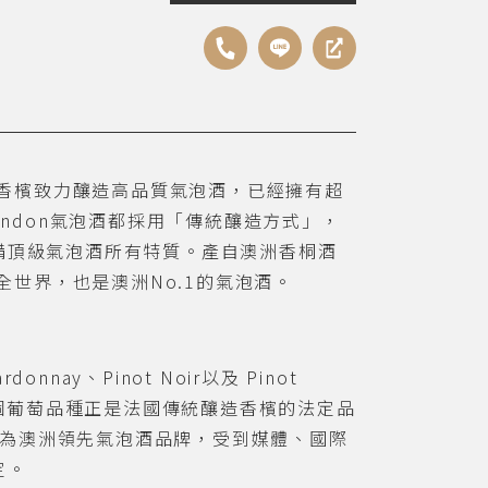
香檳致力釀造高品質氣泡酒，已經擁有超
andon
氣泡酒都採用「傳統釀造方式」，
備頂級氣泡酒所有特質。產自澳洲香桐酒
全世界，也是澳洲
No.1
的氣泡酒。
ardonnay
、
Pinot Noir
以及
Pinot
個葡萄品種正是法國傳統釀造香檳的法定品
為澳洲領先氣泡酒品牌，受到媒體、國際
定。