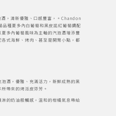
泡酒，清新優雅、口感豐富，。
Chandon
萄品種夏多內白葡萄和黑皮諾紅葡萄調配
以夏多內葡萄風味為主軸的汽泡酒增添豐
配各式海鮮、烤肉、甚至是開胃小點，都
汽泡酒，優雅、充滿活力，新鮮成熟的黑
年所帶來的烤派皮芬芳。
淇淋的奶油般觸感，溫和的柑橘氣息帶給