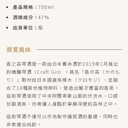
產品規格：
700ml
酒精成分：
47%
出貨單位：
瓶
酒質風味
香之森琴酒是一款由日本養命酒於2019年1月推出
的精釀琴酒（Craft Gin）。其名「香の森（かのも
り）」取材自日本國產烏樟木（クロモジ），並融
合了18種其他植物原料，營造出層次豐富的香氣。
這款琴酒使用了中央阿爾卑斯山脈的伏流水，口感
甘甜清爽，彷彿讓人身臨於寧靜深邃的森林之中。
這款琴酒不僅可以作為製作雞尾酒的基礎，同時也
非常適合純飲。