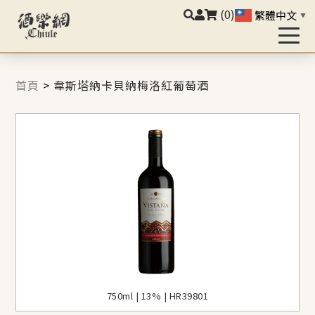
(0)
繁體中文
▼
首頁
>
韋斯塔納卡貝納梅洛紅葡萄酒
750ml | 13% | HR39801