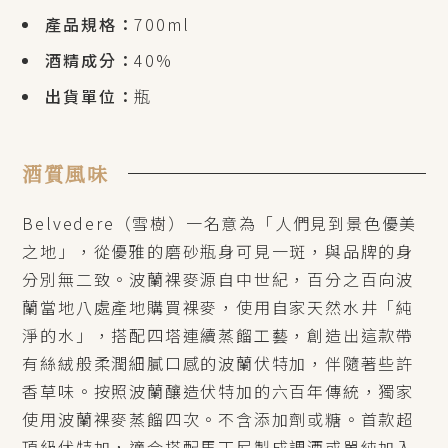
產品規格：
700ml
酒精成分：
40%
出貨單位：
瓶
酒質風味
Belvedere（雪樹）一名意為「人們見到景色優美
之地」，從優雅的磨砂瓶身可見一斑，與品牌的身
分別無二致。波蘭裸麥源自中世紀，百分之百向波
蘭當地八處產地購買裸麥，使用自家天然水井「純
淨的水」，搭配四塔連續蒸餾工藝，創造出這款帶
有絲絨般柔潤細膩口感的波蘭伏特加，伴隨著些許
香草味。按照波蘭釀造伏特加的六百年傳統，獨家
使用波蘭裸麥蒸餾四次。不含添加劑或糖。首款超
頂級伏特加，適合搭配馬丁尼製成調酒或單純加入