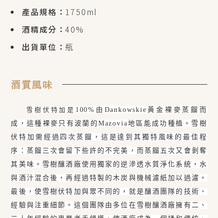
產品規格：
1750ml
酒精成分：
40%
出貨單位：
瓶
酒質風味
雪樹伏特加是
100%
由
Dankowskie
黃金裸麥蒸餾而
成，這種裸麥只有波蘭的
Mazovia
地區能成功種植。雪樹
伏特加需經過四次蒸餾，這是達到其獨特風味的最佳程
序：蒸餾三次會留下些許的不完美，而蒸餾五次又會剝奪
其美味。雪樹釀酒廠使用獨家的逆滲透水質淨化系統，水
與酒汁混合後，再經過特製的木炭與機械濾紙加以過濾。
最後，使雪樹伏特加與眾不同的，就是釀酒團隊的技術、
經驗與注重細節。這個團隊由多位在雪樹釀酒廠擁有二、