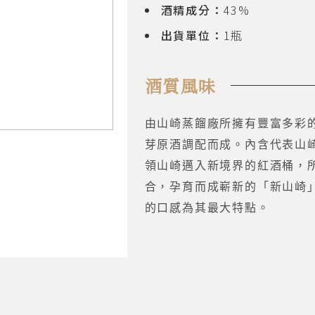
酒精成分：
43%
出貨單位：
1瓶
酒質風味
由山崎蒸餾廠所擁有豐富多彩
芽原酒調配而成。內含代表山
領山崎邁入新境界的紅酒桶，
合，孕育而成嶄新的「新山崎
的口感為其最大特點。