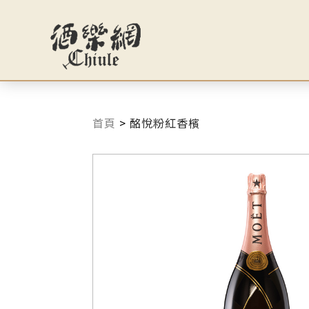
首頁
>
酩悅粉紅香檳