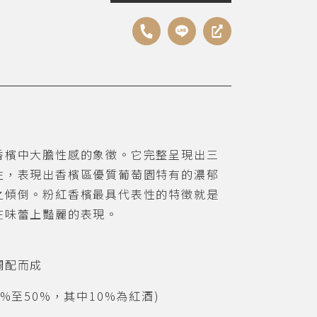
香檳中大膽性感的象徵。它完整呈現出三
性，表現出香檳區優質葡萄園特有的濃郁
之傾倒。粉紅香檳最具代表性的特徵就是
在味蕾上豔麗的表現。
調配而成
0%
至
50%
，其中
10%
為紅酒
)