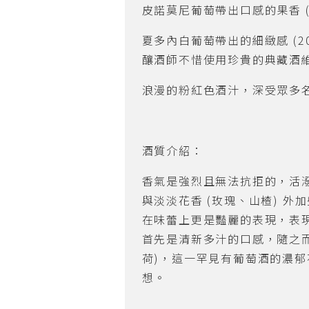
皮諾莫尼葡萄帶出口感的果香
夏多內白葡萄帶出的細緻感
(2
釀酒師不惜使用珍貴的典藏酒
浪漫的粉紅色酒汁，深受眾多
酒質介紹：
香氣是強烈且無法抗拒的，活
與淡淡花香
(
玫瑰、山楂
)
外加
在味蕾上更是豔麗的表現，表
首先是清新多汁的口感，隨之
荷
)
，這一罕見有葡萄酒的濃郁
想。