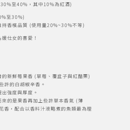
(30%
至
40%
，其中
10%
為紅酒
)
0%
至
30%)
維持香檳品質
(
使用量
20%~30%
不等
)
名媛仕女的喜愛！
潑的新鮮莓果香
(
草莓、覆盆子與紅醋栗
)
些許的白胡椒辛香。
現出強度與厚度。
而來的是果香再加上些許草本香氣
(
薄
花香，配合以香料汁液略煮的魚類最為理