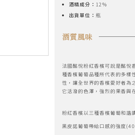
酒精成分：
12%
出貨單位：
瓶
酒質風味
法國酩悅粉紅香檳可說是酩悅
種香檳葡萄品種所代表的多樣
性，讓全世界的香檳愛好者為
它活潑的色澤，強烈的果香與
粉紅香檳以三種香檳葡萄和諧
黑皮諾葡萄帶給口感的強度
(4