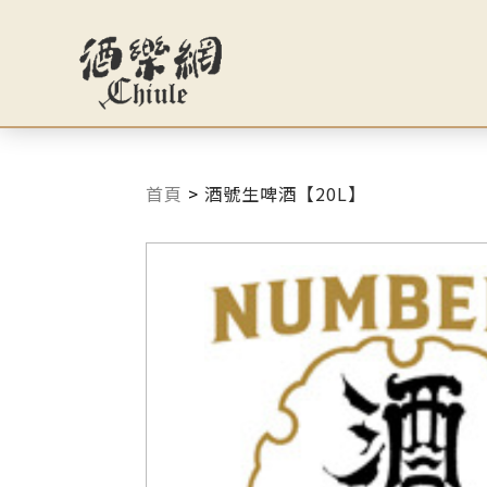
首頁
>
酒號生啤酒【20L】