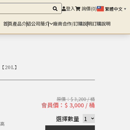
登入
詢價
(0)
繁體中文
▼
首頁
產品介紹
公司簡介
廠商合作/訂購說明
訂購說明
er【20L】
原價：$ 3,200 / 桶
會員價：$ 3,000 / 桶
選擇數量
/高