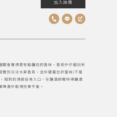
加入詢價
細聞會覺得更有點麵包的香味，香氣中仔細剖析
感覺到淡淡水果香氣，並伴隨著些許蜜味(不是
度，相對的滑順容易入口，在釀酒師獨特得釀酒
業啤酒中取得完美平衡。