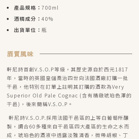
產品規格：
700ml
酒精成分：
40%
出貨單位：
瓶
酒質風味
軒尼詩首創V.S.O.P等級，其歷史源自於西元1817
年，當時的英國皇儲喬治四世向法國酒廠訂購一批
干邑，他特別在訂單上註明其訂購的酒款為Very
Superior Old Pale Cognac (含有精緻琥珀色澤的
干邑)，後來簡稱V.S.O.P。
軒尼詩V.S.O.P.採用法國干邑區的上等白葡萄所釀
製，調合60多種來自干邑區四大產區的生命之水而
成，琥珀色的酒液中透露淡雅清香，微帶胡椒、丁