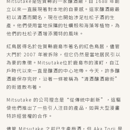
Mitsutake是佐賀縣的一家釀酒廠，自 1688 年創
立以來一直展現著對本地的自豪感。這家釀酒廠最
初以清酒而聞名，現在也開始涉足杜松子酒的生
產。他們使用當地採購的牡蠣殼和海藻等植物，為
他們的杜松子酒增添獨特的風味。
紅鳥居得名於佐賀縣鹿島市著名的紅色鳥居，儘管
大門於 2007 年被拆除，但它仍然是當地居民引以
為豪的象徵。Mitsutake位於鹿島市的濱町，自江
戶時代以來一直是釀酒的中心地帶。今天，許多釀
酒廠保存完好，沿著一條被稱為“清酒釀酒廠街”
的街道散布著。
Mitsutake 的公司理念是“從傳統中創新”，這驅
使他們推出了一些引人注目的產品，如與大型漫畫
特許經營權的合作。
儘管 Mitsutake 之前已生產梅酒，但 Aka Torii 是