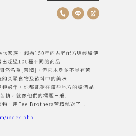
thers家族，超過150年的古老配方與經驗傳
出超過100種不同的商品.
雖然名為[苦精]，但它本身並不具有苦
能夠突顯食物及飲料中的美味
連鎖夥伴，你都能夠在這些地方的調酒品
ers苦精，就像他們的標題ㄧ般:
用Fee Brothers苦精就對了!!
om/index.php