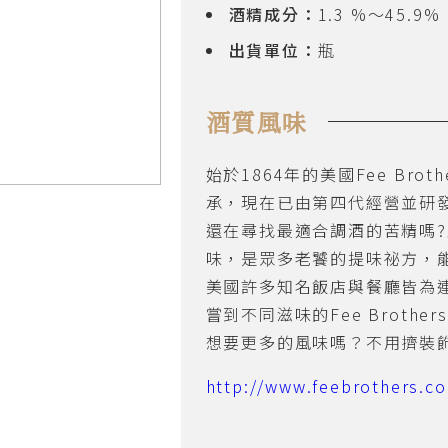
酒精成分：
1.3 %～45.9%
出貨單位：
瓶
酒質風味
始於1864年的美國Fee Bro
承，現在已由第四代經營並研發
還在尋找最適合調酒的苦精嗎?
味，是眾多老饕的提味祕方，
美國許多知名飯店與餐廳皆為
嘗到不同滋味的Fee Broth
想要更多的風味嗎？不用擠裝飾物，
http://www.feebrothers.c