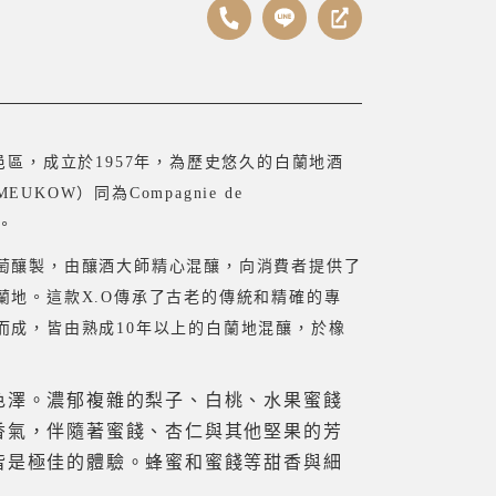
位於法國干邑區，成立於1957年，為歷史悠久的白蘭地酒
KOW）同為Compagnie de
。
萄釀製，由釀酒大師精心混釀，向消費者提供了
蘭地。這款X.O傳承了古老的傳統和精確的專
而成，皆由熟成10年以上的白蘭地混釀，於橡
色澤。
濃郁複雜的梨子、白桃、水果蜜餞
香氣，伴隨著蜜餞、杏仁與其他堅果的芳
皆是極佳的體驗。
蜂蜜和蜜餞等甜香與細