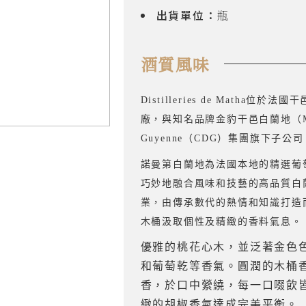
出貨單位：
瓶
酒質風味
Distilleries de Matha
廠，與知名品牌金豹干邑白蘭地（MEU
Guyenne（CDG）集團旗下子公司
諾曼第白蘭地為法國本地的精選葡
巧妙地融合風味和技藝的高品質白
業，由傳承數代的熱情和知識打造
木桶汲取個性及精緻的香料氣息。
優雅的桃花心木，並泛著金色
和葡萄乾等香氣。
圓潤的木桶
香，於口中縈繞，每一口啜飲
緻的胡椒香氣達成完美平衡。