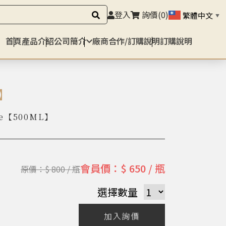
登入
詢價
(0)
繁體中文
▼
首頁
產品介紹
公司簡介
廠商合作/訂購說明
訂購說明
】
ine【500ML】
會員價：$ 650 / 瓶
原價：$ 800 / 瓶
選擇數量
加入詢價