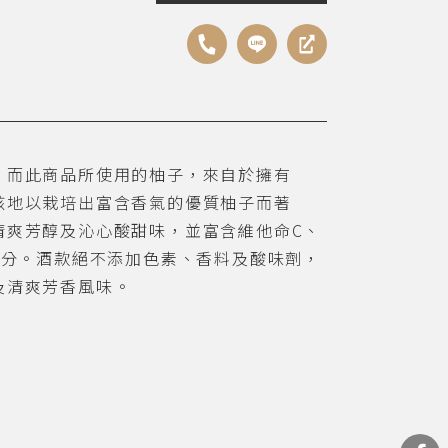
，而此商品所使用的柚子，來自於擁有
該地以栽培出富含香氣的優質柚子而著
清爽芳醇及沁心酸甜味，並富含維他命C、
成分。酒款絕不添加色素、香料及酸味劑，
及清爽芳香風味。