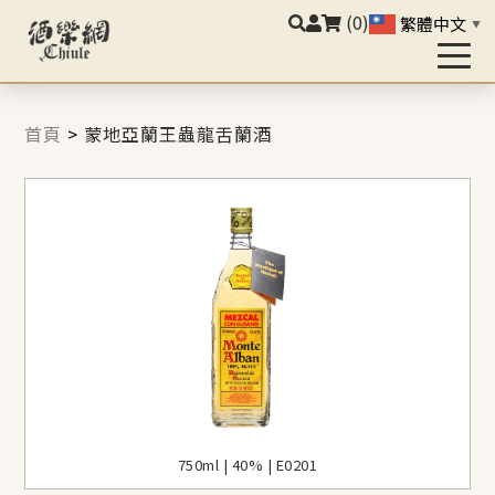
(0)
繁體中文
▼
首頁
>
蒙地亞蘭王蟲龍舌蘭酒
750ml | 40% | E0201