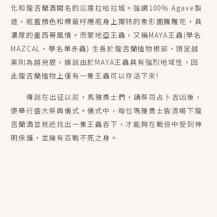
化和龍舌蘭酒聞名的瓜達拉哈拉城。
強調100% Agave製
造，瓶蓋顏色和標籤呼應瓶身上獨特的象形圖騰雕花，具
濃厚的墨西哥風情。
而蒙地亞王蟲，又稱MAYA王蟲(學名
MAZCAL，學名單赤蟲) 生長於龍舌蘭植物根部，
頭足越
黑則為越兇狠，據說由於MAYA王蟲具有強烈地域性，因
此龍舌蘭植物上僅有一隻王蟲可以存活下來!
傳說在出征以前，馬雅勇士們，請祭司占卜吉凶後，
便舉行盛大祭典儀式。儀式中，每位瑪雅勇士皆須喝下龍
舌蘭酒並就近找出一隻王蟲吞下，才能夠在戰役中受到神
明保護，並擁有百戰不死之身。