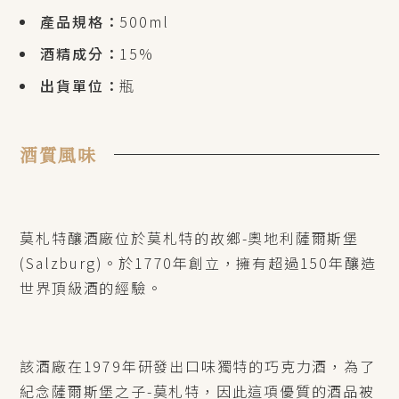
產品規格：
500ml
酒精成分：
15%
出貨單位：
瓶
酒質風味
莫札特釀酒廠位於莫札特的故鄉-奧地利薩爾斯堡
(Salzburg)。於1770年創立，擁有超過150年釀造
世界頂級酒的經驗。
該酒廠在1979年研發出口味獨特的巧克力酒，為了
紀念薩爾斯堡之子-莫札特，因此這項優質的酒品被