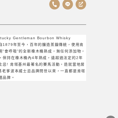
y Gentleman Bourbon Whisky
自1879年至今，百年的釀造蒸餾傳統，使用肯
用”會呼吸”的全新橡木桶熟成，無任何添加物，
，保持在橡木桶內4年熟成，遠超過法定的2年
士忌! 肯塔基州最著名的賽馬活動，造就當地居
德基老爹波本威士忌品牌問世以來，一直都是肯塔
選品牌。