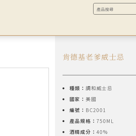
肯德基老爹威士忌
種類：
調和威士忌
國家：
美國
編號：
BC2001
產品規格：
750ML
酒精成分：
40%