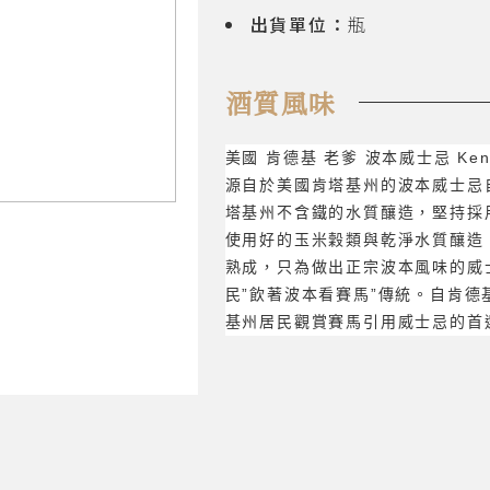
出貨單位：
瓶
酒質風味
美國 肯德基 老爹 波本威士忌 Kentuck
源自於美國肯塔基州的波本威士忌
塔基州不含鐵的水質釀造，堅持採
使用好的玉米穀類與乾淨水質釀造
熟成，只為做出正宗波本風味的威
民”飲著波本看賽馬”傳統。自肯
基州居民觀賞賽馬引用威士忌的首