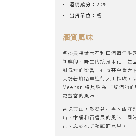
酒精成分：
20%
出貨單位：
瓶
酒質風味
聖杰曼接骨木花利口酒每年限
新鮮的、野生的接骨木花，並
到氣候的影響，有時甚至會大幅
夫騎著腳踏車進行人工採收，以確
Meehan 將其稱為 “調酒
更豐富的風味。
香味方面，散發著花香、西洋
萄、柑橘和百香果的風味，同
花、忍冬花等複雜的氣息。