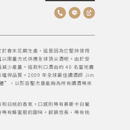
定於春末花期生產，這是因為它堅持使用
且以限量方式供應全球頂尖酒吧。由於受
減少產量。這款利口酒由約 40 名當地農
保品質。2009 年全球最佳調酒師 Jim
師的鹽”，以形容聖杰曼能夠為所有調酒帶來
梨和白桃的香氣。口感則帶有慕斯卡白葡
時帶有蜂蜜般的甜味。餘韻悠長，帶有桃