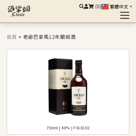
(0)
繁體中文
▼
首頁
>
老爺巴拿馬12年蘭姆酒
750ml | 40% | F410102