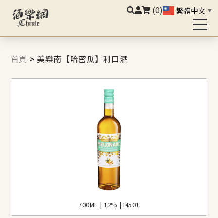
(0)
繁體中文
▼
首頁
>
美樂南【哈密瓜】利口酒
700ML | 12% | I4501