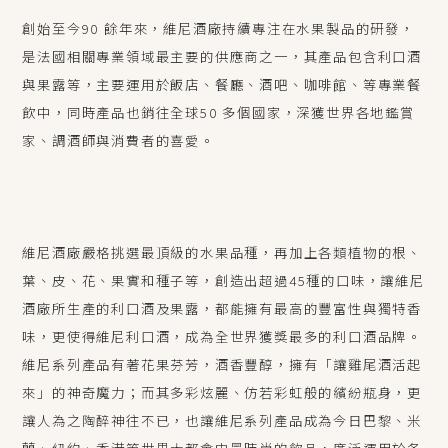
創始至今90 餘年來，維尼酒廠持續專注在水果製品的研發，
是法國相關專業領域最主要的供應商之一，其產品包含利口酒
與果露等，主要運用於飯店、餐廳、酒吧、咖啡館、等專業餐
飲中，同時產品也銷往全球50 多個國家，深獲世界各地鑑賞
家、調酒師與消費者的喜愛。
維尼酒廠嚴格挑選最頂級的水果品種，再加上各類植物的根、
葉、皮、花、果實和種子等，創造出超過45種的口味，讓維尼
酒廠所生產的利口酒及果露，都能擁有最高的豐富性與獨特香
味，更使得維尼利口酒，成為全世界獲獎最多的利口酒品牌。
維尼系列產品有著花果芬芳，酒香豐醇，擁有「讓雞尾酒活起
來」的神奇魔力；而其多彩炫麗、仿若彩虹般的繽紛瓶身，更
讓人為之陶醉神往不已，也讓維尼系列產品成為今日巴黎、米