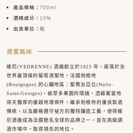
產品規格：
700ml
酒精成分：
15%
出貨單位：
瓶
酒質風味
維尼(VEDRENNE) 酒廠創立於1923 年，座落於全
世界最頂級的葡萄酒聖地，法國勃根地
(Bourgogne) 的心臟地區：聖喬治亞丘(Nuits-
Saint-Georges)，被眾多果園所環繞，憑藉著當地
得天獨厚的優越地理條件，繼承勃根地的優良製酒
傳統，以及嚴格遵守祕方的獨特釀造工藝，使得維
尼酒廠成為法國馳名全球的品牌之一，並在高級調
酒市場中，取得領先的地位。