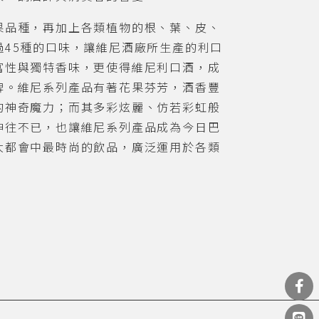
果品種，再加上各類植物的根、葉、皮、
過45種的口味，讓維尼酒廠所生產的利口
富性與獨特香味，更使得維尼利口酒，成
牌。維尼系列產品有著花果芬芳，酒香豐
的神奇魔力；而其多彩炫麗、仿若彩虹般
神往不已，也讓維尼系列產品成為今日巴
大都會中最時尚的飲品，廣泛運用於各類
。