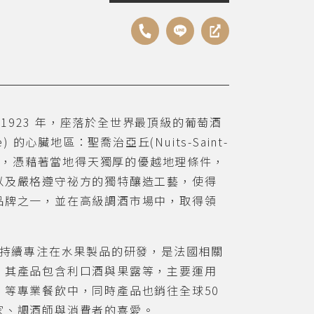
立於1923 年，座落於全世界最頂級的葡萄酒
) 的心臟地區：聖喬治亞丘(Nuits-Saint-
環繞，憑藉著當地得天獨厚的優越地理條件，
以及嚴格遵守祕方的獨特釀造工藝，使得
品牌之一，並在高級調酒市場中，取得領
廠持續專注在水果製品的研發，是法國相關
，其產品包含利口酒與果露等，主要運用
、等專業餐飲中，同時產品也銷往全球50
家、調酒師與消費者的喜愛。