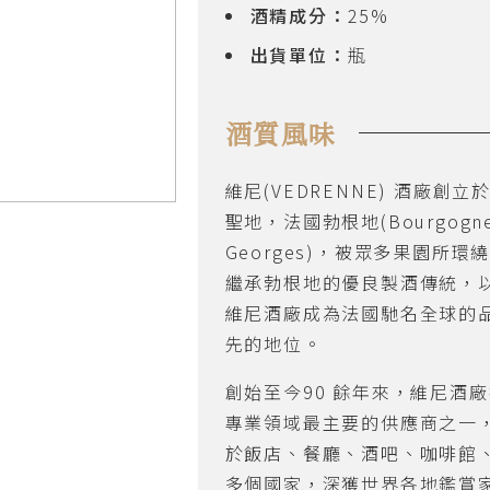
酒精成分：
25%
出貨單位：
瓶
酒質風味
維尼(VEDRENNE) 酒廠創
聖地，法國勃根地(Bourgogne
Georges)，被眾多果園所
繼承勃根地的優良製酒傳統，
維尼酒廠成為法國馳名全球的
先的地位。
創始至今90 餘年來，維尼酒
專業領域最主要的供應商之一
於飯店、餐廳、酒吧、咖啡館
多個國家，深獲世界各地鑑賞