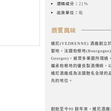
酒精成分：
21%
出貨單位：
瓶
酒質風味
維尼(VEDRENNE) 酒廠創
聖地，法國勃根地(Bourgogne)
Georges)，被眾多果園所
繼承勃根地的優良製酒傳統，
維尼酒廠成為法國馳名全球的
先的地位。
創始至今90 餘年來，維尼酒