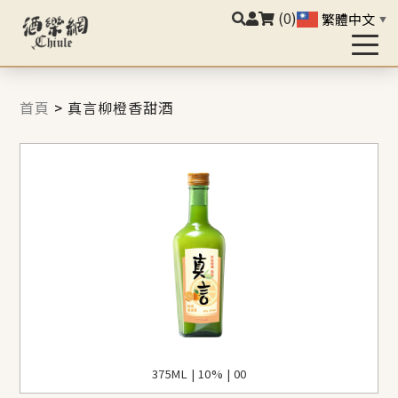
(0)
繁體中文
▼
首頁
>
真言柳橙香甜酒
375ML | 10% | 00