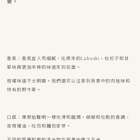
譽。
香氣：香氣宜人而細膩，比原來的
Lubuski
，杜松子和甘
草味與更加辛辣的味道來到前面。
柑橘味道不太明顯。我們還可以注意到背景中的肉桂味和
特有的野牛草。
口感：像原始聲明一樣光滑和圓潤。胡椒和杜鬆的香調，
苦柑橘油，吐司和麵包麥芽。
不同的草藥和根的混合物在背景中揮之不去