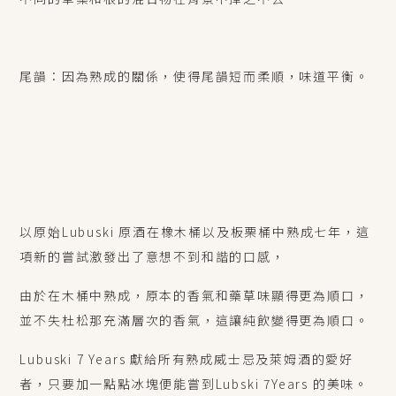
尾韻：因為熟成的關係，使得尾韻短而柔順，味道平衡。
以原始
Lubuski
原酒在橡木桶以及板栗桶中熟成七年，這
項新的嘗試激發出了意想不到和諧的口感，
由於在木桶中熟成，原本的香氣和藥草味顯得更為順口，
並不失杜松那充滿層次的香氣，這讓純飲變得更為順口。
Lubuski 7 Years 獻給所有熟成威士忌及萊姆酒的愛好
者，只要加一點點冰塊便能嘗到
Lubski 7Years
的美味。