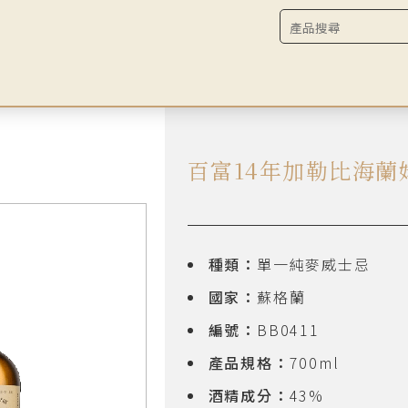
百富14年加勒比海蘭
種類：
單一純麥威士忌
國家：
蘇格蘭
編號：
BB0411
產品規格：
700ml
酒精成分：
43%