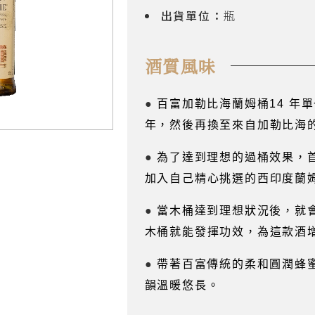
出貨單位：
瓶
酒質風味
●
百富加勒比海蘭姆桶14 年單
年，然後再換至來自加勒比海
●
為了達到理想的過桶效果，
加入自己精心挑選的西印度蘭
●
當木桶達到理想狀況後，就會
木桶就能發揮功效，為這款酒
●
帶著百富傳統的柔和圓潤蜂
韻溫暖悠長。