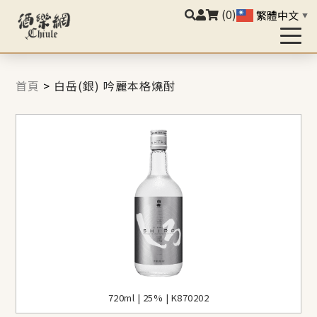
(0)
繁體中文
▼
首頁
>
白岳(銀) 吟麗本格燒酎
720ml | 25% | K870202