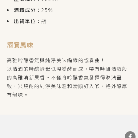
酒精成分：
25%
出貨單位：
瓶
酒質風味
高雅吟釀香氣與純淨美味編織的協奏曲！
以清酒的吟釀酵母低溫發酵而成，帶有吟釀清酒般
的高雅清新果香。不僅將吟釀香氣發揮得淋漓盡
致，米燒酎的純淨美味溫和滑順好入喉，格外醇厚
有韻味。