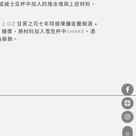
ED杯或威士忌杯中加入四塊冰塊與上述材料，
I : • 2 OZ 甘蔗之花七年特級陳釀金蘭姆酒 •
 OZ 糖漿，將材料加入
雪克杯中SHAKE。酒
為裝飾。