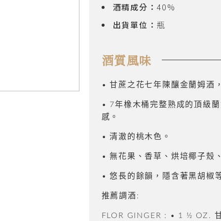
酒精成分：
40%
出貨單位：
瓶
酒質風味
•
甘蔗之花七年陳釀金蘭姆酒
•
7年橡木桶完整熟成的頂級
感。
•
清澈的桃木色。
•
無花果、香草、烘培椰子殼
•
悠長的餘韻，隱含著黑胡椒
推薦調酒:
FLOR GINGER : • 1 ½ 