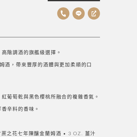
，高階調酒的旗艦級選擇。
蘭姆酒，帶來豐厚的酒體與更加柔順的口
、紅葡萄乾與黑色櫻桃所融合的複雜香氣。
等香辛料的香味。
OZ. 甘蔗之花七年陳釀金蘭姆酒 • 3 OZ. 薑汁