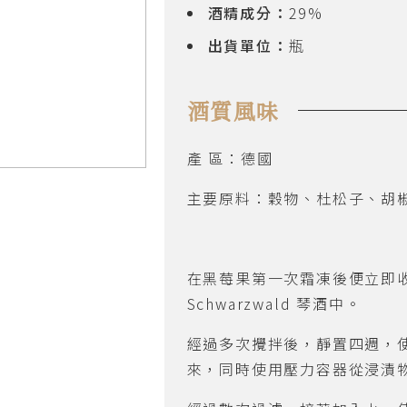
酒精成分：
29%
出貨單位：
瓶
酒質風味
產 區：德國
主要原料：穀物、杜松子、胡
在黑莓果第一次霜凍後便立即
Schwarzwald
琴酒中。
經過多次攪拌後，靜置四週，
來，同時使用壓力容器從浸漬