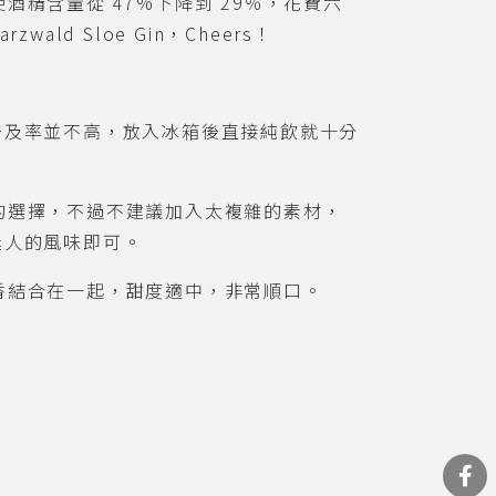
使酒精含量從
47%
下降到
29
％，花費六
rzwald Sloe Gin
，
Cheers
！
普及率並不高，放入冰箱後直接純飲就十分
的選擇，不過不建議加入太複雜的素材，
迷人的風味即可。
香結合在一起，甜度適中，非常順口。