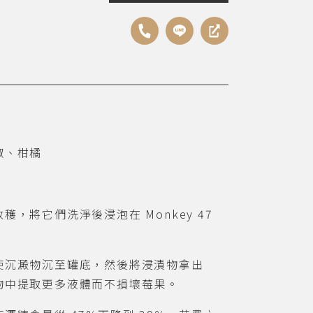
椒、柑橘
收穫，將它們洗淨後浸泡在
Monkey 47
使沉澱物沉至罐底，然後將浸漬物拿出
物中提取更多液體而不損壞莓果。