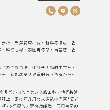
洲赤松、新鮮葡萄柚皮、新鮮檸檬皮、香
茅、粉紅胡椒、泰國青檸葉、肉荳蔻、杏
松子為主體風味，伴隨著明顯的薰衣草、
下去，就能感受到優質的狼琴酒所帶來的
釀酒廠非常熱衷於完美的蒸餾工藝，他們將這
崇拜上。狼琴酒採用比大多數琴酒高5倍以
ewDog酒廠的大麥開始釀造，使用自家的