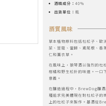
酒精成分：
40%
出貨單位：
瓶
酒質風味
草本植物原料包括杜松子、歐
菜、荳蔻、當歸、鳶尾根、香
仁和薰衣草。
在風味上，狼琴酒以強烈的杜
柑橘和野生松針的味道。一口
意義。
在釀造過程中，BrewDog
種追求完美體現在對杜松子的
上的杜松子來製作。基酒從Br