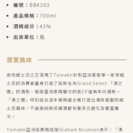
編號：
BB4303
產品規格：
700ml
酒精成分：
43%
出貨單位：
瓶
酒質風味
高地威士忌之王湯瑪丁Tomatin針對亞洲喜愛單一麥芽威
士忌的消費者量身打造了這款名為Grand Select 「鴻之
選」的酒款，是極富深度與層次的高CP值無年份酒款。
「鴻之選」特別結合波本桶與處女桶打造出清爽香甜的威
士忌風味，不論是純飲或調酒都有著多元變化及豐富層
次。
Tomatin亞洲區業務經理Graham Nicolson表示：「鴻