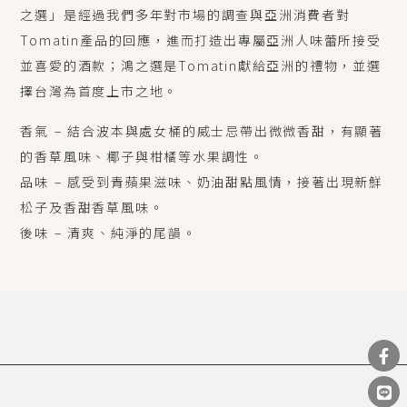
之選」是經過我們多年對市場的調查與亞洲消費者對
Tomatin產品的回應，進而打造出專屬亞洲人味蕾所接受
並喜愛的酒款；鴻之選是Tomatin獻給亞洲的禮物，並選
擇台灣為首度上市之地。
香氣
–
結合波本與處女桶的威士忌帶出微微香甜，有顯著
的香草風味、椰子與柑橘等水果調性。
品味
–
感受到青蘋果滋味、奶油甜點風情，接著出現新鮮
松子及香甜香草風味。
後味
–
清爽、純淨的尾韻。