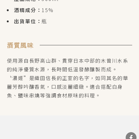
酒精成分：
15%
出貨單位：
瓶
酒質風味
使用源自長野高山群、貫穿日本中部的木曾川水系
的純淨優質水源，長時間低溫發酵釀製而成。
〝濃姬”是織田信長的正室的名字，如同其名的華
麗芳醇吟釀香氣，口感淡麗細緻。適合搭配白身
魚、鹽味串燒等強調食材原味的料理。