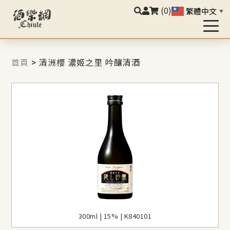
(0)
繁體中文
▼
首頁
>
清洲櫻 濃姬之里 吟釀清酒
300ml | 15% | K840101