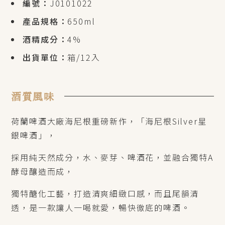
編號：
J0101022
產品規格：
650ml
酒精成分：
4%
出貨單位：
箱/12入
酒質風味
荷蘭啤酒大廠海尼根重磅新作，「海尼根
Silver
星
銀啤酒」，
採用純天然成分，水、麥芽、啤酒花，並融合獨特
A
酵母釀造而成，
獨特醣化工藝，打造清爽細緻口感，而且尾韻清
透，是一款讓人一喝就愛，暢快徹底的啤酒。