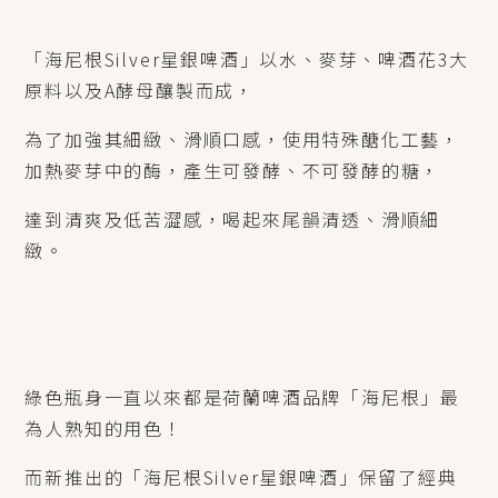
「海尼根
Silver
星銀啤酒」以水、麥芽、啤酒花
3
大
原料以及
A
酵母釀製而成，
為了加強其細緻、滑順口感，使用特殊醣化工藝，
加熱麥芽中的酶，產生可發酵、不可發酵的糖，
達到清爽及低苦澀感，喝起來尾韻清透、滑順細
緻。
綠色瓶身一直以來都是荷蘭啤酒品牌「海尼根」最
為人熟知的用色！
而新推出的「海尼根
Silver
星銀啤酒」保留了經典