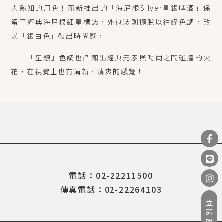
人熟知的用色！
而新推出的「海尼根
Silver
星銀啤酒」保
留了經典海尼根紅星標誌，
外包裝則擺脫以往綠色調，改
以「銀白色」帶出時尚感，
「星銀」色調也凸顯出經典元素與時尚之間碰撞的火
花，在視覺上也有清新、清爽的感覺
！
電話：02-22211500
傳真電話：02-22264103
立即聯繫