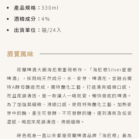
產品規格：
330ml
酒精成分：
4%
出貨單位：
箱/24入
酒質風味
荷蘭啤酒大廠海尼根重磅新作，「海尼根
Silver
星銀
啤酒」，
採用純天然成分，水、麥芽、啤酒花，並融合獨
特
A
酵母釀造而成，獨特醣化工藝，打造清爽細緻口感，
而且尾韻清透，是一款讓人一喝就愛，暢快徹底的啤酒。
為了加強其細緻、滑順口感，使用特殊醣化工藝，加熱麥
芽中的酶，產生可發酵、不可發酵的糖，
達到清爽及低苦
澀感，喝起來尾韻清透、滑順細緻。
綠色瓶身一直以來都是荷蘭啤酒品牌「海尼根」最為