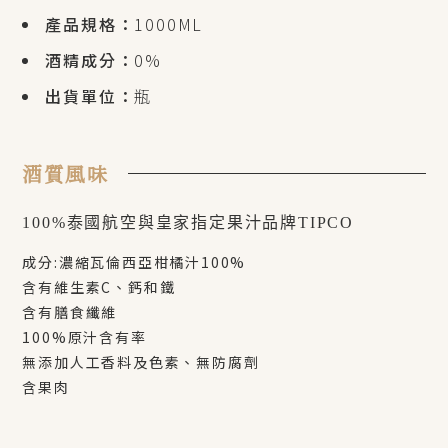
產品規格：
1000ML
酒精成分：
0%
出貨單位：
瓶
酒質風味
100%泰國航空與皇家指定果汁品牌TIPCO
成分:濃縮瓦倫西亞柑橘汁100%
含有維生素C、鈣和鐵
含有膳食纖維
100%原汁含有率
無添加人工香料及色素、無防腐劑
含果肉