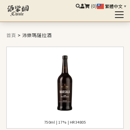
(0)
繁體中文
▼
首頁
>
沛樂瑪薩拉酒
750ml | 17% | HR34805