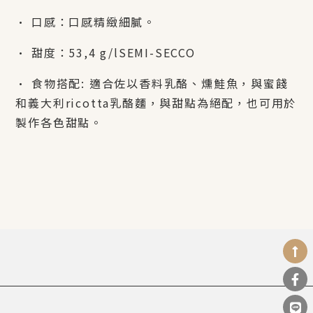
•
口感：口感精緻細膩。
•
甜度：
53,4 g/lSEMI-SECCO
•
食物搭配
:
適合佐以香料乳酪、燻鮭魚，與蜜餞
和義大利
ricotta
乳酪麵，與甜
點為絕配，也可用於
製作各色甜點。