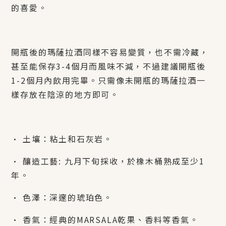
的喜愛。
開瓶後的瑪薩拉酒同樣不容易變質，也不需冷藏，
甚至能保存
3-4
個月而風味不減，不過建議開瓶後
1-2
個月內飲用完畢。只需像未開瓶的瑪薩拉酒一
樣存放在陰涼的地方即可。
•
土壤：粘土和石灰岩。
•
釀造工藝
:
九月下旬採收，於橡木桶熟成至少
1
年。
•
色澤：深邃的琥珀色。
•
香氣：經典的
MARSALA
乾果、香料等香氣。