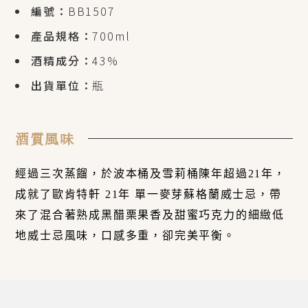
編號：
BB1507
產品規格：
700ml
酒精成分：
43%
出貨單位：
瓶
酒質風味
經過三次蒸餾，於波本桶及雪莉桶陳年超過21年，
成就了歐肯特軒 21年 單一麥芽蘇格蘭威士忌，帶
來了混合著熟成黑醋栗果香及甜蜜巧克力的細緻低
地威士忌風味，口感多重，卻完美平衡。