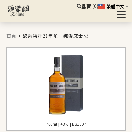
(0)
繁體中文
▼
首頁
>
歐肯特軒21年單一純麥威士忌
700ml | 43% | BB1507