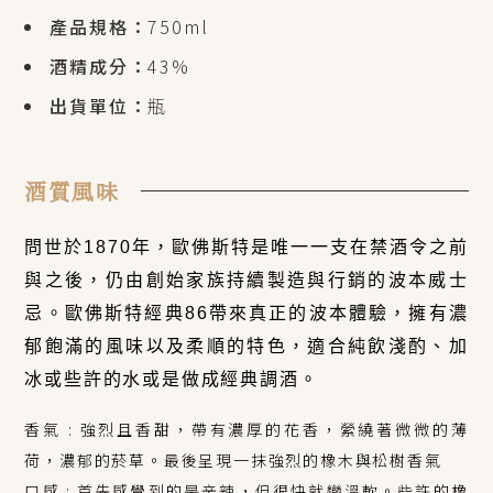
產品規格：
750ml
酒精成分：
43%
出貨單位：
瓶
酒質風味
問世於1870年，歐佛斯特是唯一一支在禁酒令之前
與之後，仍由創始家族持續製造與行銷的波本威士
忌。歐佛斯特經典86帶來真正的波本體驗，擁有濃
郁飽滿的風味以及柔順的特色，適合純飲淺酌、加
冰或些許的水或是做成經典調酒。
香氣 : 強烈且香甜，帶有濃厚的花香，縈繞著微微的薄
荷，濃郁的菸草。最後呈現一抹強烈的橡木與松樹香氣
口感 : 首先感覺到的是辛辣，但很快就變溫軟。些許的橡