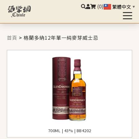
(0)
繁體中文
▼
首頁
>
格蘭多納12年單一純麥芽威士忌
700ML | 43% | BB4202