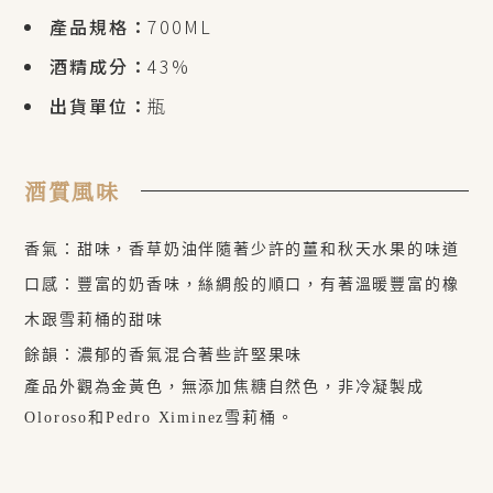
產品規格：
700ML
酒精成分：
43%
出貨單位：
瓶
酒質風味
香氣：
甜味，香草奶油伴隨著少許的薑和秋天水果的味道
口感：
豐富的奶香味，絲綢般的順口，有著溫暖豐富的橡
木跟雪莉桶的甜味
餘韻：
濃郁的香氣混合著些許堅果味
產品外觀為金黃色，無添加焦糖自然色，非冷凝製成
Oloroso和Pedro Ximinez雪莉桶。