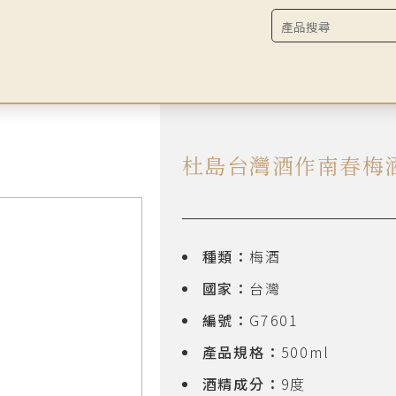
杜島台灣酒作南春梅
種類：
梅酒
國家：
台灣
編號：
G7601
產品規格：
500ml
酒精成分：
9度