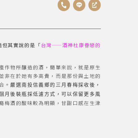
造但其實說的是「
台灣——酒神杜康眷戀的
產作物所釀造的酒，簡單來說，就是原生
並非在於她有多高貴，而是那份與土地的
合。
嚴選南投信義鄉的三月春梅採收後，
個月後裝瓶採低濾方式，可以保留更多風
島梅酒的酸味較為明顯，甘甜口感在生津