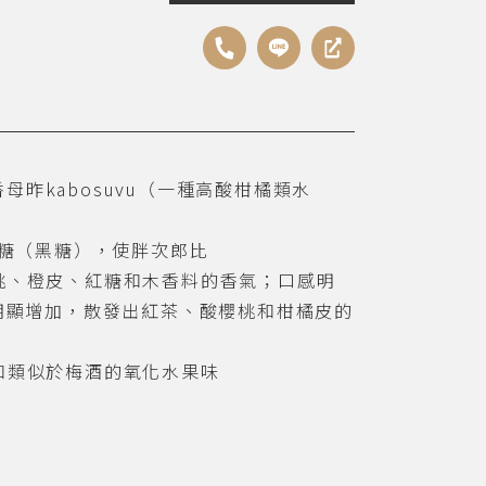
子香母昨kabosuvu（一種高酸柑橘類水
蔗糖（黑糖），使胖次郎比
桃、橙皮、紅糖和木香料的香氣；口感明
ogi明顯增加，散發出紅茶、酸櫻桃和柑橘皮的
和類似於梅酒的氧化水果味