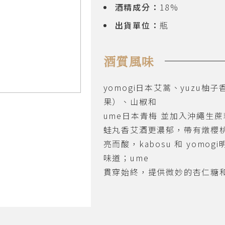
酒精成分：
18%
出貨單位：
瓶
酒質風味
yomogi日本艾蒿、yuzu柚
果）、山椒和
ume日本青梅 並加入沖繩生
蛙丸香艾酒更濃郁，帶有燉櫻
亮而酸，kabosu 和 yom
味道；ume
貫穿始終，提供微妙的杏仁糖