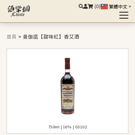
(0)
繁體中文
▼
首頁
>
曼伽諾【甜味紅】香艾酒
750ml | 16% | G5102